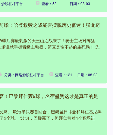
：炒股杠杆平台
查看：53
日期：08-03
山前瞻：哈登救赎之战能否摆脱历史低迷！猛龙奇
BA季后赛最刺激的天王山之战来了！骑士主场对阵猛
这场谁就手握晋级主动权，简直是输不起的生死局！ 先
分类：网络炒股杠杆平台
查看：121
日期：08-03
盛宴！巴黎拜仁轰9球，名宿盛赞这才是真正的足
发麻。 欧冠半决赛首回合，巴黎圣日耳曼和拜仁慕尼黑
了9个球。 5比4，巴黎赢了，但拜仁带着4个客场进