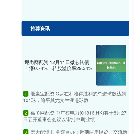
推荐资讯
迎尚网配资 12月11日微芯转债
上涨0.74%，转股溢价率29.34%
股赢宝配资 C罗在利雅得胜利的总进球数达到
1
101球，追平其尤文生涯进球数
嘉多网配资 中广核电力(01816.HK)将于8月27
2
日召开董事会会议以审批中期业绩
宏大配资 国务院台办：近期两岸经贸、交流活
3