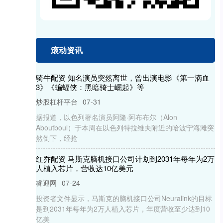
滚动资讯
骑牛配资 知名演员突然离世，曾出演电影《第一滴血
3》《蝙蝠侠：黑暗骑士崛起》等
炒股杠杆平台
07-31
据报道，以色列著名演员阿隆·阿布布尔（Alon
Aboutboul）于本周在以色列特拉维夫附近的哈波宁海滩突
然倒下，经抢
红乔配资 马斯克脑机接口公司计划到2031年每年为2万
人植入芯片，营收达10亿美元
睿迎网
07-24
投资者文件显示，马斯克的脑机接口公司Neuralink的目标
是到2031年每年为2万人植入芯片，年度营收至少达到10
亿美