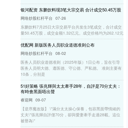
银河配资 东鹏饮料现3笔大宗交易 合计成交50.45万股
网络炒股杠杆平台
07-26
东鹏饮料7月25日大宗交易平台共发生3笔成交，合计成交
量50.45万股，成交金额1.32亿元。成交价格均为262.12元
优配网 新版医务人员职业道德准则公布
网络炒股杠杆平台
08-02
医务人员职业道德准则（2025年版）1日公布，旨在引导
医务人员明大德、遵医德、守公德、严私德。 准则主要有
10条，分别是
51好策略 張兆輝與太太牽手28年，自評是70分丈夫：
有時會黑面唔出聲
睿迎网
09-07
【逆序魔改版】 \"滿分太太操心保養，包容黑面帶情緒的
丈夫\"張兆輝自評僅70分，卻與愛妻牽手走過28載。這位
被譽為\"