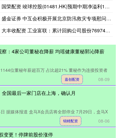
国荣配资 竣球控股(01481.HK)预期中期净溢利1000
盛金证券 中互会积极开展北京防汛救灾专项慰问工作
大丰收配资 工业富联：累计回购公司股份7697400股
观察：4家公司董秘在降薪 均瑶健康董秘郭沁降薪
1144位董秘年薪超百万 占比超21% 董秘作为连接投资者
08-09
嘉创配资
！全国最后一家门店在上海，确认月
月4日 据媒体报道 盒马X会员店将全部停业 7月29日，盒马X
08-06
锦鲤配资
控制权变更！停牌前股价涨停