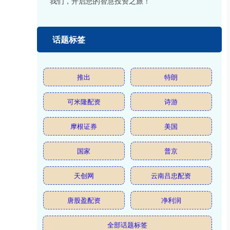
我们，开启您的智慧投资之旅！
话题标签
推出
特朗
可米隆配资
诗游
摩根证券
美国
国家
普京
天创网
云南吕忠配资
唐股盈配资
净利润
全部话题标签