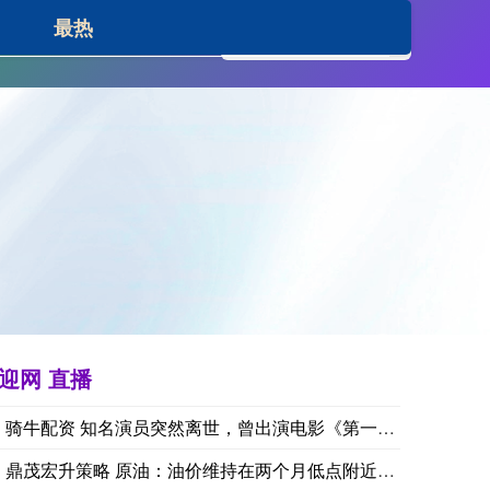
最热
络炒股杠杆平台
迎网 直播
骑牛配资 知名演员突然离世，曾出演电影《第一滴血3》《蝙蝠侠
鼎茂宏升策略 原油：油价维持在两个月低点附近 市场聚焦美俄会