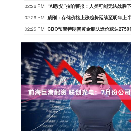
02:26 PM
“AI教父”拉响警报：人类可能无法战胜下
02:26 PM
威刚：存储价格上涨趋势延续至明年上半
02:25 PM
CBO预警特朗普黄金舰队造价或达275