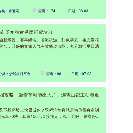
分类：睿迎网
查看：174
日期：08-03
呈 多元融合点燃消费活力
旅新场景，赛事经济、滨海夜游、红色演艺、生态赏花
融合，旺盛的文旅人气有效撬动市场，充分激活夏日消
分类：炒股杠杆平台
查看：96
日期：07-03
沟拍照攻略：坐着车就能出大片，连雪山都主动凑近
又不想爬坡上坎累成狗？双桥沟简直就是为你量身定制
光车70块，套票150元直接搞定，线上买好、刷身份....