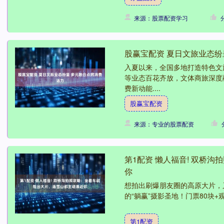
来源：股票配资学习
股赢宝配资 夏日文旅业态纷
入夏以来，全国多地打造特色文
等业态百花齐放，文体商旅深度
费新动能....
股赢宝配资
来源：专业的股票配资
第1配资 懒人福音! 双桥
你
想拍出刷爆朋友圈的高原大片，
的“躺赢”摄影圣地！门票80块+观
第1配资