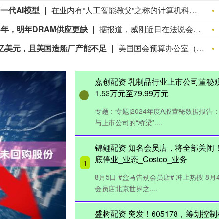
一代AI模型
在业内有“人工智能教父”之称的计算机科学家杰弗里·辛顿（Geoffrey Hinton）周三表示，随着人工智能（AI）技术在代际之间不断发展，人类可能无法继续保持对大型语言模型的统治地位。 辛顿在拉斯维加斯举行的Ai4峰会上发表讲话后告诉媒体：“现在的情况是，这些东西变得越来越智能。我认为随着它们变得越来越智能，我们将看到它们拥有越来越复杂的意图，以及越来越强的逃脱控制的能力。” “我不认为我们能像过去那样，仅仅通过简单设法让他们无法逃脱来控制他们。”他后来补充道。 此前，这位诺贝尔奖得主、前谷歌高管、深度学习奠基人已多次发出类似的警告：人类在面对下一代超级智能模型时，可能无法通过传统手段“战胜”或“关闭”它们。
年，明年DRAM供应更缺
据报道，威刚近日在法说会上表示，在需求增加、价格走高及货源稳定的三大有利因素带动下，预期第3季度营运将优于第2季度，并进一步扩大全年营运成果。公司看好第4季度到2027年上半年的DRAM和NAND Flash价格有望维持上升趋势。目前存储市场供给持续紧张，预计2027年DRAM供给将较2026年更吃紧。随着PC和服务器平台持续升级，DDR5已成为市场主流，长期而言，DDR5将比DDR4更紧缺。
0亿美元，且美国造船厂产能不足
美国国会预算办公室（CBO）于当地时间5日发布报告称，美国海军计划建造的15艘核动力“特朗普级”（Trump-class）战列舰，从研发到采购的总费用可能高达2750亿美元，为美国有史以来最昂贵的水面战舰项目之一。 根据CBO的初步估算，首舰造价约234亿美元，后续14艘平均每艘约180亿美元。报告称，这些战舰满载排水量约3.5万吨，长度约840至880英尺，将成为二战以来美国海军建造的最大水面战斗舰。 （第一财经）
嘉创配资 乳制品行业上市公司董秘
1.53万元至79.99万元
专题：专题|2024年度A股董秘数据报告：
与上市公司的“桥梁”....
锦鲤配资 知名会员店，将全部关闭
底停业_业态_Costco_业务
1
8月5日 #盒马告别会员店# 冲上热搜 8
会员店北京世界之....
盛树配资 突发！605178，筹划