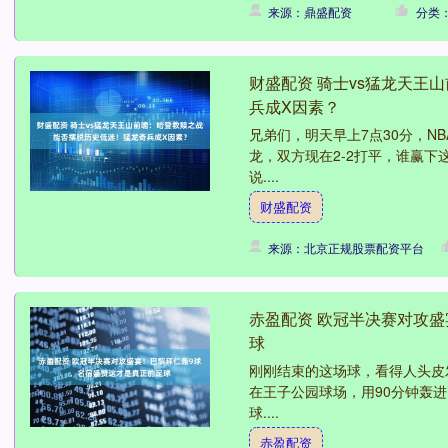
来源：鼎盛配资
分类
财盛配资 骑士vs猛龙天王
兵成X因素？
兄弟们，明天早上7点30分，N
龙，双方现在2-2打平，谁赢下
说....
财盛配资
来源：北京正规股票配资平台
赤盈配资 欧冠半决赛对攻
球
刚刚结束的这场球，看得人头皮
在王子公园球场，用90分钟轰进
球....
赤盈配资