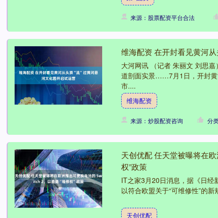
来源：股票配资平台合法
维海配资 在开封看见黄河从
大河网讯 （记者 朱丽文 刘思
道剖面实景……7月1日，开封
市....
维海配资
来源：炒股配资咨询
分
天创优配 任天堂被曝将在欧洲
权”政策
IT之家3月20日消息，据《日经
以符合欧盟关于“可维修性”的新规
天创优配